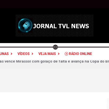
LUNAS
VÍDEOS
VEJA MAIS
RÁDIO ONLINE
a Chapecoense e se garante nas quartas de final da Copa do Br
o, perde para o Fortaleza, mas avança na Copa do Brasil
 do ex', elimina o Fluminense na Copa do Brasil e aumenta pr
olsonaro sobre Lula entre evangélicos cai pela metade, diz Q
ra vice de Flávio Bolsonaro frustra ala feminina do PL
ESCOLHE UM VICE DESCONHECIDO A NÍVEL NACIONAL