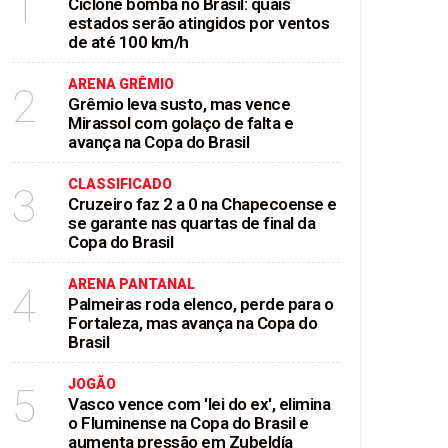
1
Ciclone bomba no Brasil: quais
estados serão atingidos por ventos
de até 100 km/h
ARENA GRÊMIO
2
Grêmio leva susto, mas vence
Mirassol com golaço de falta e
avança na Copa do Brasil
CLASSIFICADO
3
Cruzeiro faz 2 a 0 na Chapecoense e
se garante nas quartas de final da
Copa do Brasil
ARENA PANTANAL
4
Palmeiras roda elenco, perde para o
Fortaleza, mas avança na Copa do
Brasil
JOGÃO
5
Vasco vence com 'lei do ex', elimina
o Fluminense na Copa do Brasil e
aumenta pressão em Zubeldía