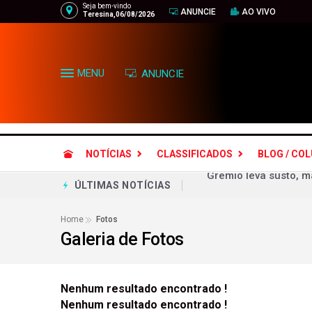
Seja bem-vindo
ANUNCIE
AO VIVO
Teresina,06/08/2026
MENU
ANUNCIE
NOTÍCIAS
CLASSIFICADOS
BLOG / CO
Cruzeiro faz 2 a 0 n
ÚLTIMAS NOTÍCIAS
Palmeiras roda elenc
Home
Fotos
Galeria de Fotos
Vasco vence com 'lei
Vantagem de Flávio B
Escolha de Gaspar pa
Nenhum resultado encontrado !
Nenhum resultado encontrado !
FLÁVIO BOLSONARO 