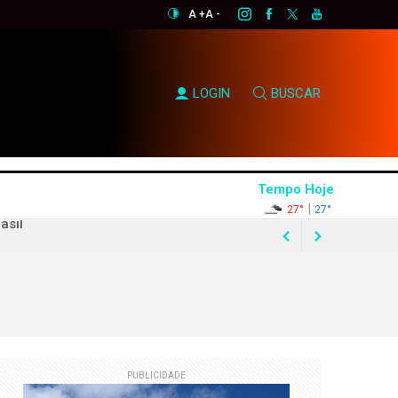
A +
A -
LOGIN
BUSCAR
Tempo Hoje
|
27°
27°
asil
essão em Zubeldía
uaest
PUBLICIDADE