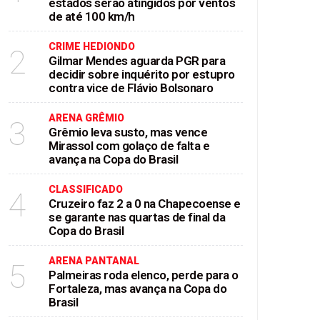
estados serão atingidos por ventos
de até 100 km/h
CRIME HEDIONDO
2
Gilmar Mendes aguarda PGR para
decidir sobre inquérito por estupro
contra vice de Flávio Bolsonaro
ARENA GRÊMIO
3
Grêmio leva susto, mas vence
Mirassol com golaço de falta e
avança na Copa do Brasil
CLASSIFICADO
4
Cruzeiro faz 2 a 0 na Chapecoense e
se garante nas quartas de final da
Copa do Brasil
ARENA PANTANAL
5
Palmeiras roda elenco, perde para o
Fortaleza, mas avança na Copa do
Brasil