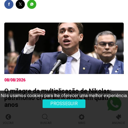
08/08/2026
O milagre da multiplicação de Nikolas:
Nós usamos cookies para lhe oferecer uma melhor experiência.
patrimônio cresceu 8.850% em quatro
PROSSEGUIR
anos
VOLTAR
BUSCAR
MAIS
ANUNCIE