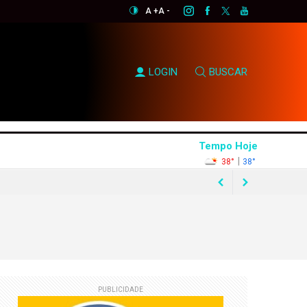
A +
A -
LOGIN
BUSCAR
Tempo Hoje
|
38°
38°
rtunismo eleitoral"
e Flávio Bolsonaro
PUBLICIDADE
asil