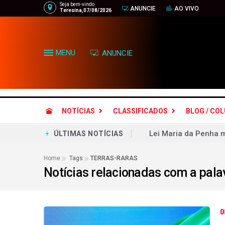
Seja bem-vindo
ANUNCIE
AO VIVO
Teresina,07/08/2026
MENU
ANUNCIE
NOTÍCIAS
CLASSIFICADOS
BLOG / CO
Lei Maria da Penha m
ÚLTIMAS NOTÍCIAS
Aliados respondem ao
Home
Tags
TERRAS-RARAS
Notícias relacionadas com a pala
Objetivo bolsonarista
Ciclone bomba no Bra
Gilmar Mendes aguard
0
Grêmio leva susto, m