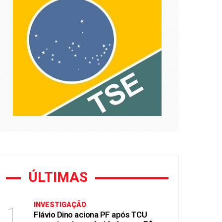
mendas Pix
ÚLTIMAS
INVESTIGAÇÃO
1
Flávio Dino aciona PF após TCU