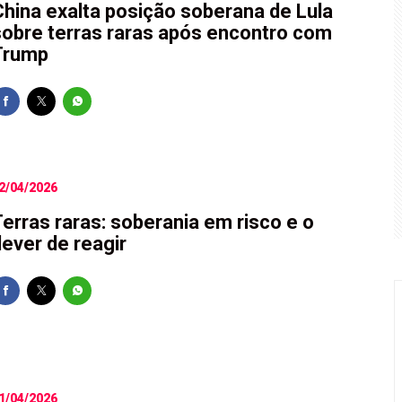
China exalta posição soberana de Lula
sobre terras raras após encontro com
F após TCU encontrar irregularidades em R$ 198 milhões de e
Trump
 perderam R$ 62,5 bilhões para bets em 2025
STJ condena Buzzi à perda do cargo por assédio
 é a maior agressão às mulheres e à sociedade
2/04/2026
Terras raras: soberania em risco e o
dever de reagir
1/04/2026