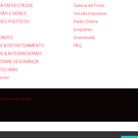
A EM DESTAQUE
Galeria de Fotos
RÃO E SÉRIES
Versão Impressa
RES POLÍTICOS
Rádio Online
Enquetes
ICADOS
Downloads
S & ENTRETENIMENTO
FAQ
S & INTERNACIONAIS
 CRIME SEGURANÇA
 COLUNAS
orter
ireitos reservados