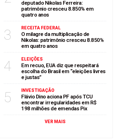
deputado Nikolas Ferreira:
patrimônio cresceu 8.850% em
quatro anos
RECEITA FEDERAL
3
O milagre da multiplicação de
Nikolas: patrimônio cresceu 8.850%
em quatro anos
ELEIÇÕES
4
Em recuo, EUA diz que respeitará
escolha do Brasil em “eleições livres
e justas”
INVESTIGAÇÃO
5
Flávio Dino aciona PF após TCU
encontrar irregularidades em R$
198 milhões de emendas Pix
VER MAIS