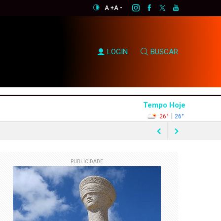
A +
A -
LOGIN
BUSCAR
Tempo Hoje
|
26°
26°
mendas Pix
PUBLICIDADE