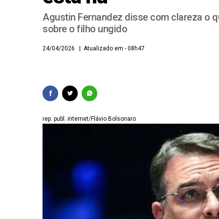
Agustin Fernandez disse com clareza o que
Aliados respondem ao
sobre o filho ungido
RECEITA FEDERAL DE
24/04/2026 | Atualizado em - 08h47
O milagre da multipl
O milagre da multipl
rep. publ. internet/Flávio Bolsonaro