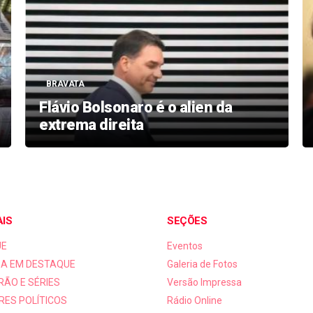
BRAVATA
Flávio Bolsonaro é o alien da
extrema direita
AIS
SEÇÕES
UE
Eventos
A EM DESTAQUE
Galeria de Fotos
RÃO E SÉRIES
Versão Impressa
RES POLÍTICOS
Rádio Online