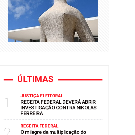
rtunismo eleitoral"
0% em quatro anos
ÚLTIMAS
JUSTIÇA ELEITORAL
1
RECEITA FEDERAL DEVERÁ ABRIR
INVESTIGAÇÃO CONTRA NIKOLAS
FERREIRA
RECEITA FEDERAL
2
O milagre da multiplicação do