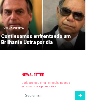
VELHA DIREITA
POLÊ
Continuamos enfrentando um
Peço
Brilhante Ustra por dia
Nor
NEWSLETTER
Cadastre seu email e receba nossos
informativos e promocões .