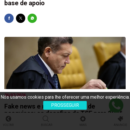
base de apoio
26/07/2026
Nós usamos cookies para lhe oferecer uma melhor experiência.
PROSSEGUIR
Fake news e novos modelos de
pesquisas: os desafios do TSE para 2026
VOLTAR
BUSCAR
MAIS
ANUNCIE