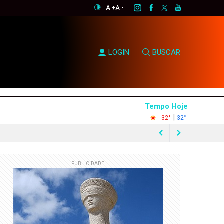
A +
A -
LOGIN
BUSCAR
Tempo Hoje
|
32°
32°
0% em quatro anos
PUBLICIDADE
mendas Pix