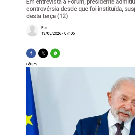
Em entrevista à Fórum, presidente admiti
controvérsia desde que foi instituída, su
Em decisão inédita, 
desta terça (12)
Plano de governo de
Por
Lula registra candid
13/05/2026 - 07h05
Lula chama Rubio de "
Fórum