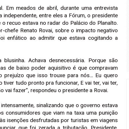
l. Em meados de abril, durante uma entrevista
a independente, entre eles a Fórum, o presidente
 o recuo estava no radar do Palácio do Planalto.
or-chefe Renato Rovai, sobre o impacto negativo
foi enfático ao admitir que estava cogitando a
 blusinha. Achava desnecessária. Porque são
s de baixo poder aquisitivo é que compravam
o prejuízo que isso trouxe para nós… Eu quero
ver tudo pronto pra funcionar, E vai ter, vai ter,
ão vai fazer”, respondeu o presidente a Rovai.
u intensamente, sinalizando que o governo estava
dos consumidores que viam na taxa uma punição
às isenções desfrutadas por turistas em viagens
unciar que foi zerada a tributação. Presidente,