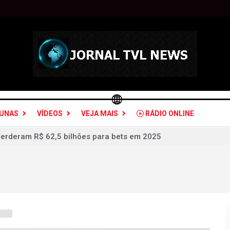
LUNAS
VÍDEOS
VEJA MAIS
RÁDIO ONLINE
STJ condena Buzzi à perda do cargo por assédio
 é a maior agressão às mulheres e à sociedade
udou olhar sobre crimes de violência doméstica
 ex-deputado Ismar Marques: críticas a Rafael Fonteles é "opo
 e fascista é só poder e ganhar dinheiro
sil: quais estados serão atingidos por ventos de até 100 km/h