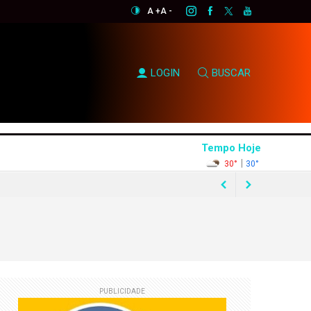
A +
A -
LOGIN
BUSCAR
Tempo Hoje
|
30°
30°
rtunismo eleitoral"
PUBLICIDADE