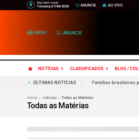
Seja bem-vindo
ANUNCIE
AO VIVO
Teresina,07/08/2026
MENU
ANUNCIE
NOTÍCIAS
CLASSIFICADOS
BLOG / CO
Em decisão inédita, 
ÚLTIMAS NOTÍCIAS
Chapa Flávio-Gaspar
Home
noticias
Todas as Matérias
Todas as Matérias
Lei Maria da Penha m
Aliados respondem ao
Objetivo bolsonarista
Ciclone bomba no Bra