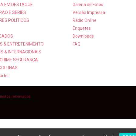
A EM DESTAQUE
Galeria de Fotos
RÃO E SÉRIES
Versão Impressa
RES POLÍTICOS
Rádio Online
Enquetes
ICADOS
Downloads
S & ENTRETENIMENTO
FAQ
S & INTERNACIONAIS
 CRIME SEGURANÇA
 COLUNAS
orter
ireitos reservados