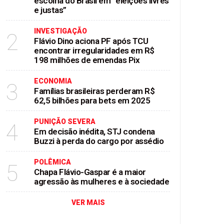
escolha do Brasil em “eleições livres
e justas”
INVESTIGAÇÃO
2
Flávio Dino aciona PF após TCU
encontrar irregularidades em R$
198 milhões de emendas Pix
ECONOMIA
3
Famílias brasileiras perderam R$
62,5 bilhões para bets em 2025
PUNIÇÃO SEVERA
4
Em decisão inédita, STJ condena
Buzzi à perda do cargo por assédio
POLÊMICA
5
Chapa Flávio-Gaspar é a maior
agressão às mulheres e à sociedade
VER MAIS