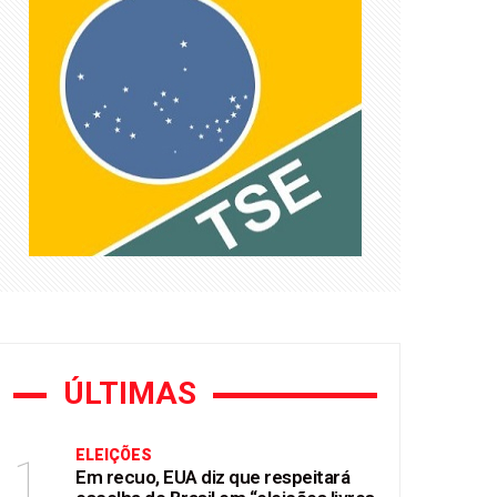
e Flávio Bolsonaro
mendas Pix
ÚLTIMAS
ELEIÇÕES
1
Em recuo, EUA diz que respeitará