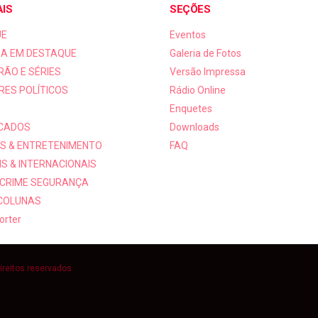
AIS
SEÇÕES
UE
Eventos
A EM DESTAQUE
Galeria de Fotos
RÃO E SÉRIES
Versão Impressa
RES POLÍTICOS
Rádio Online
Enquetes
ICADOS
Downloads
S & ENTRETENIMENTO
FAQ
S & INTERNACIONAIS
 CRIME SEGURANÇA
 COLUNAS
orter
ireitos reservados