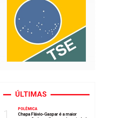
essão em Zubeldía
rtunismo eleitoral"
ÚLTIMAS
POLÊMICA
1
Chapa Flávio-Gaspar é a maior