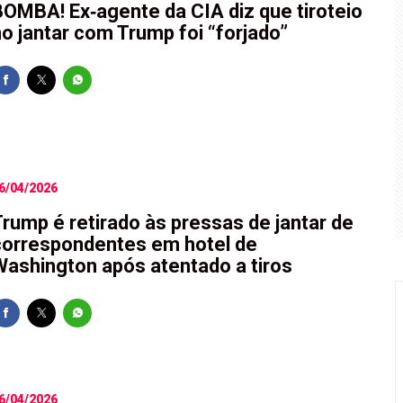
BOMBA! Ex‑agente da CIA diz que tiroteio
no jantar com Trump foi “forjado”
 do ex', elimina o Fluminense na Copa do Brasil e aumenta pr
 é a maior agressão às mulheres e à sociedade
udou olhar sobre crimes de violência doméstica
 ex-deputado Ismar Marques: críticas a Rafael Fonteles é "opo
6/04/2026
Trump é retirado às pressas de jantar de
correspondentes em hotel de
Washington após atentado a tiros
6/04/2026