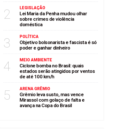
LEGISLAÇÃO
2
Lei Maria da Penha mudou olhar
sobre crimes de violência
doméstica
POLÍTICA
3
Objetivo bolsonarista e fascista é só
poder e ganhar dinheiro
MEIO AMBIENTE
4
Ciclone bomba no Brasil: quais
estados serão atingidos por ventos
de até 100 km/h
ARENA GRÊMIO
5
Grêmio leva susto, mas vence
Mirassol com golaço de falta e
avança na Copa do Brasil