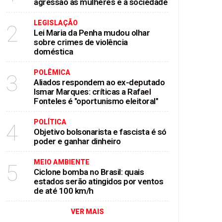
agressão às mulheres e à sociedade
LEGISLAÇÃO
2
Lei Maria da Penha mudou olhar
sobre crimes de violência
doméstica
POLÊMICA
3
Aliados respondem ao ex-deputado
Ismar Marques: críticas a Rafael
Fonteles é "oportunismo eleitoral"
POLÍTICA
4
Objetivo bolsonarista e fascista é só
poder e ganhar dinheiro
MEIO AMBIENTE
5
Ciclone bomba no Brasil: quais
estados serão atingidos por ventos
de até 100 km/h
VER MAIS