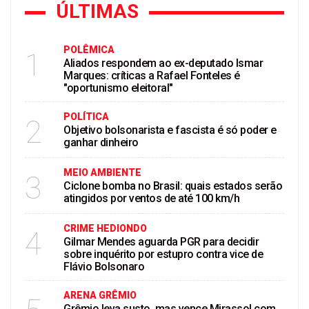
ÚLTIMAS
POLÊMICA
1
Aliados respondem ao ex-deputado Ismar
Marques: críticas a Rafael Fonteles é
"oportunismo eleitoral"
POLÍTICA
2
Objetivo bolsonarista e fascista é só poder e
ganhar dinheiro
MEIO AMBIENTE
3
Ciclone bomba no Brasil: quais estados serão
atingidos por ventos de até 100 km/h
CRIME HEDIONDO
4
Gilmar Mendes aguarda PGR para decidir
sobre inquérito por estupro contra vice de
Flávio Bolsonaro
ARENA GRÊMIO
Grêmio leva susto, mas vence Mirassol com