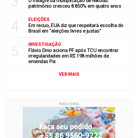
3
O milagre da multiplicação de Nikolas:
patrimônio cresceu 8.850% em quatro anos
ELEIÇÕES
4
Em recuo, EUA diz que respeitará escolha do
Brasil em “eleições livres e justas”
INVESTIGAÇÃO
5
Flávio Dino aciona PF após TCU encontrar
irregularidades em R$ 198 milhões de
emendas Pix
VER MAIS
PUBLICIDADE