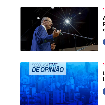
1
1
L