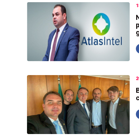
1
N
2