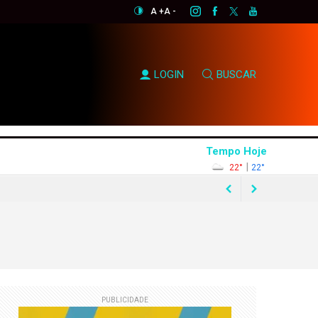
A +
A -
LOGIN
BUSCAR
Tempo Hoje
|
22°
22°
rtunismo eleitoral"
PUBLICIDADE