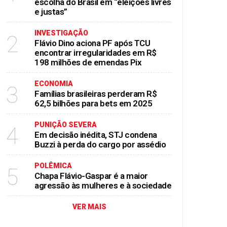
escolha do Brasil em “eleições livres
e justas”
INVESTIGAÇÃO
2
Flávio Dino aciona PF após TCU
encontrar irregularidades em R$
198 milhões de emendas Pix
ECONOMIA
3
Famílias brasileiras perderam R$
62,5 bilhões para bets em 2025
PUNIÇÃO SEVERA
4
Em decisão inédita, STJ condena
Buzzi à perda do cargo por assédio
POLÊMICA
5
Chapa Flávio-Gaspar é a maior
agressão às mulheres e à sociedade
VER MAIS