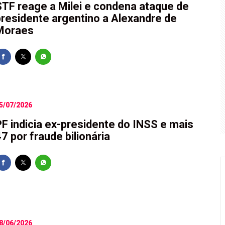
STF reage a Milei e condena ataque de
presidente argentino a Alexandre de
a PGR para decidir sobre inquérito por estupro contra vice d
Moraes
 respeitará escolha do Brasil em “eleições livres e justas”
F após TCU encontrar irregularidades em R$ 198 milhões de e
 perderam R$ 62,5 bilhões para bets em 2025
5/07/2026
PF indicia ex-presidente do INSS e mais
7 por fraude bilionária
8/06/2026