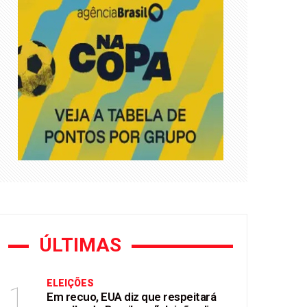
e Flávio Bolsonaro
mendas Pix
ÚLTIMAS
ELEIÇÕES
1
Em recuo, EUA diz que respeitará