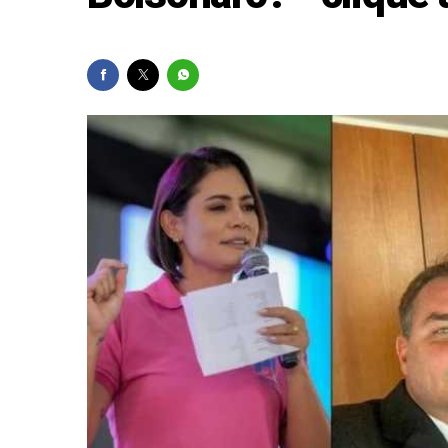
Gilmar Mendes aguard
Em recuo, EUA diz que
Flávio Dino aciona P
Famílias brasileiras