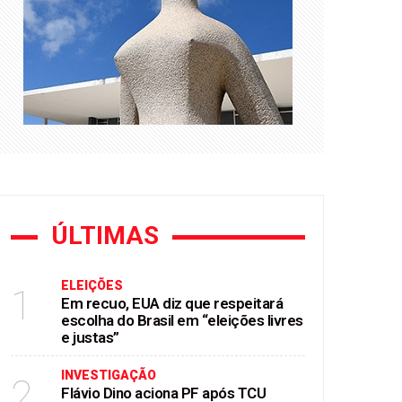
e Flávio Bolsonaro
mendas Pix
ÚLTIMAS
ELEIÇÕES
1
Em recuo, EUA diz que respeitará
escolha do Brasil em “eleições livres
e justas”
INVESTIGAÇÃO
2
Flávio Dino aciona PF após TCU