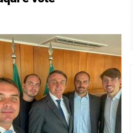
a PGR para decidir sobre inquérito por estupro contra vice d
 respeitará escolha do Brasil em “eleições livres e justas”
F após TCU encontrar irregularidades em R$ 198 milhões de e
 perderam R$ 62,5 bilhões para bets em 2025