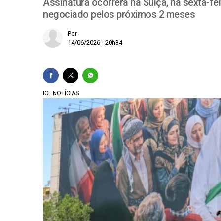
Assinatura ocorrerá na Suíça, na sexta-fe
negociado pelos próximos 2 meses
O arsenal Trump-bols
Por
IA no SUS e Central 
14/06/2026 - 20h34
Plano de governo de
Lula registra candid
ICL NOTÍCIAS