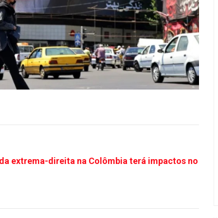
 da extrema-direita na Colômbia terá impactos no