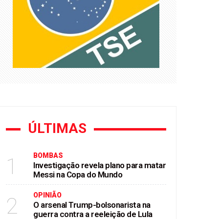
ca na saúde paulista
gualdade e revisão de emendas
stórico no ABC
ÚLTIMAS
BOMBAS
1
Investigação revela plano para matar
Messi na Copa do Mundo
OPINIÃO
2
O arsenal Trump-bolsonarista na
guerra contra a reeleição de Lula