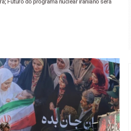
ira; Futuro do programa nuclear iraniano será
onarista na guerra contra a reeleição de Lula
Única de Leitos: Haddad apresenta plano de mudança tecnológi
 Lula defende soberania, mais investimentos, redução da desi
atura à reeleição com Alckmin de vice e prepara lançamento hi