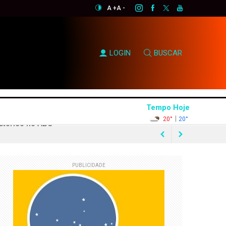
A +
A -
LOGIN
BUSCAR
Tempo Hoje
|
20°
20°
PUBLICIDADE
0% em quatro anos