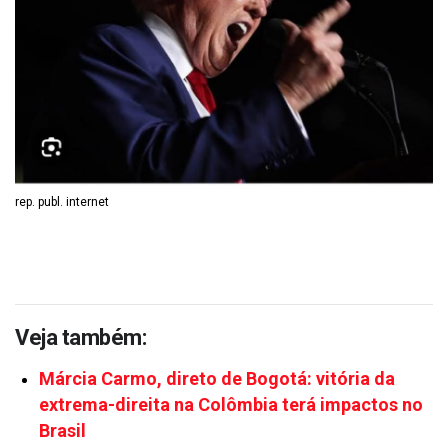
rep. publ. internet
Veja também:
Márcia Carmo, direto de Bogotá: vitória da
extrema-direita na Colômbia terá impactos no
Brasil