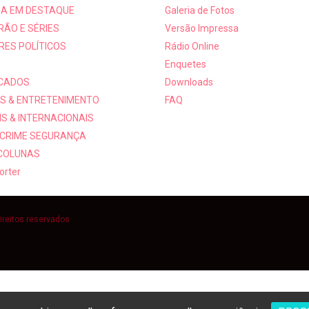
A EM DESTAQUE
Galeria de Fotos
RÃO E SÉRIES
Versão Impressa
RES POLÍTICOS
Rádio Online
Enquetes
ICADOS
Downloads
S & ENTRETENIMENTO
FAQ
S & INTERNACIONAIS
 CRIME SEGURANÇA
 COLUNAS
orter
ireitos reservados