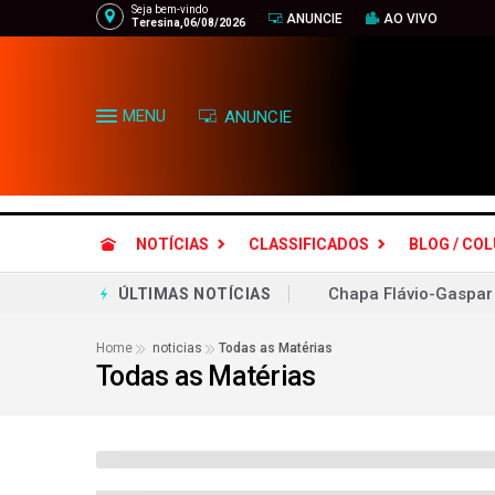
Seja bem-vindo
ANUNCIE
AO VIVO
Teresina,06/08/2026
MENU
ANUNCIE
NOTÍCIAS
CLASSIFICADOS
BLOG / CO
Lei Maria da Penha m
ÚLTIMAS NOTÍCIAS
Aliados respondem ao
Home
noticias
Todas as Matérias
Todas as Matérias
Objetivo bolsonarista
Ciclone bomba no Bra
Gilmar Mendes aguard
Grêmio leva susto, m