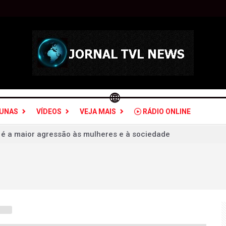
LUNAS
VÍDEOS
VEJA MAIS
RÁDIO ONLINE
udou olhar sobre crimes de violência doméstica
 ex-deputado Ismar Marques: críticas a Rafael Fonteles é "opo
 e fascista é só poder e ganhar dinheiro
sil: quais estados serão atingidos por ventos de até 100 km/h
a PGR para decidir sobre inquérito por estupro contra vice d
as vence Mirassol com golaço de falta e avança na Copa do Br