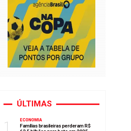
asil
ÚLTIMAS
ECONOMIA
1
Famílias brasileiras perderam R$