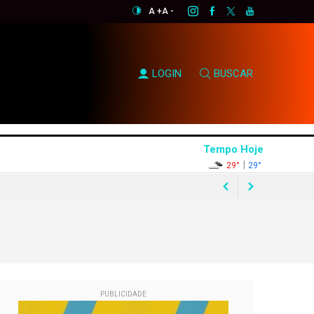
A +
A -
LOGIN
BUSCAR
Tempo Hoje
|
29°
29°
rtunismo eleitoral"
e Flávio Bolsonaro
PUBLICIDADE
asil