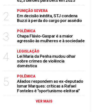
62,5 bilhões para bets em 2025
PUNIÇÃO SEVERA
2
Em decisão inédita, STJ condena
Buzzi à perda do cargo por assédio
POLÊMICA
3
Chapa Flávio-Gaspar é a maior
agressão às mulheres e à sociedade
LEGISLAÇÃO
4
Lei Maria da Penha mudou olhar
sobre crimes de violência
doméstica
POLÊMICA
5
Aliados respondem ao ex-deputado
Ismar Marques: críticas a Rafael
Fonteles é "oportunismo eleitoral"
VER MAIS