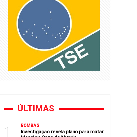
ca na saúde paulista
ÚLTIMAS
BOMBAS
1
Investigação revela plano para matar