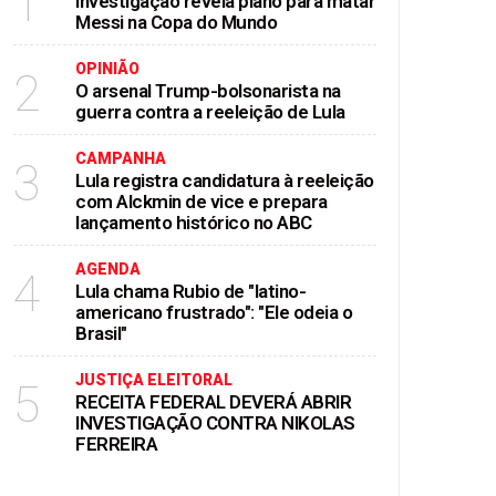
1
Investigação revela plano para matar
Messi na Copa do Mundo
OPINIÃO
2
O arsenal Trump-bolsonarista na
guerra contra a reeleição de Lula
CAMPANHA
3
Lula registra candidatura à reeleição
com Alckmin de vice e prepara
lançamento histórico no ABC
AGENDA
4
Lula chama Rubio de "latino-
americano frustrado": "Ele odeia o
Brasil"
JUSTIÇA ELEITORAL
5
RECEITA FEDERAL DEVERÁ ABRIR
INVESTIGAÇÃO CONTRA NIKOLAS
FERREIRA