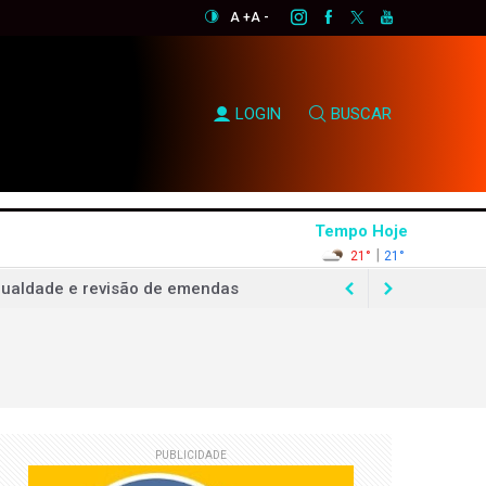
A +
A -
LOGIN
BUSCAR
Tempo Hoje
|
21°
21°
gualdade e revisão de emendas
stórico no ABC
0% em quatro anos
PUBLICIDADE