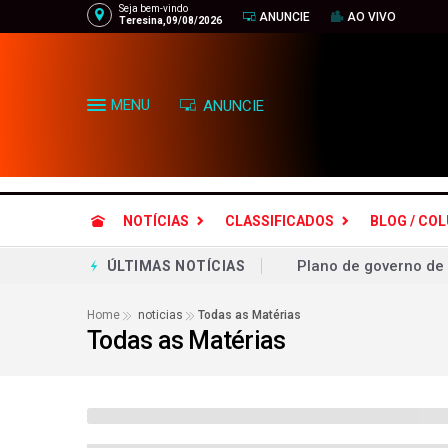
Seja bem-vindo
ANUNCIE
AO VIVO
Teresina,09/08/2026
MENU
ANUNCIE
NOTÍCIAS
CLASSIFICADOS
BLOG / CO
Plano de governo de
ÚLTIMAS NOTÍCIAS
Lula registra candid
Home
noticias
Todas as Matérias
Todas as Matérias
Lula chama Rubio de "
RECEITA FEDERAL DE
O milagre da multipl
O milagre da multipl