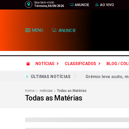
Seja bem-vindo
ANUNCIE
AO VIVO
Teresina,06/08/2026
MENU
ANUNCIE
NOTÍCIAS
CLASSIFICADOS
BLOG / CO
Cruzeiro faz 2 a 0 n
ÚLTIMAS NOTÍCIAS
Palmeiras roda elenc
Home
noticias
Todas as Matérias
Todas as Matérias
Vasco vence com 'lei
Vantagem de Flávio B
Escolha de Gaspar pa
FLÁVIO BOLSONARO 