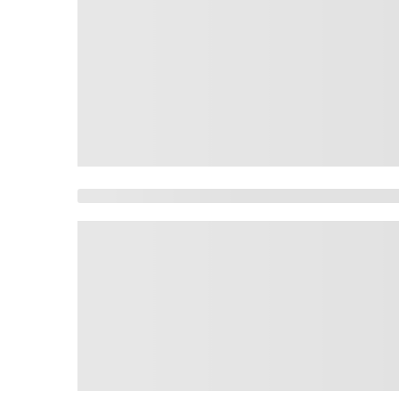
Milei, Lula e Trump: 
Ciclone bomba no Bra
Gilmar Mendes aguard
Grêmio leva susto, m