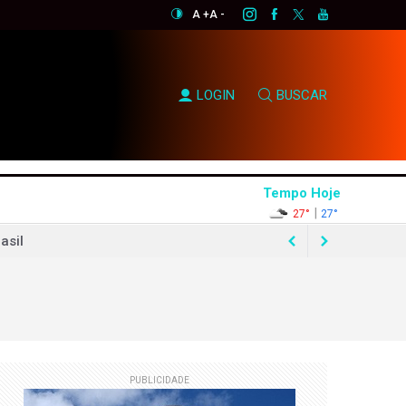
A +
A -
LOGIN
BUSCAR
Tempo Hoje
|
27°
27°
asil
essão em Zubeldía
uaest
PUBLICIDADE