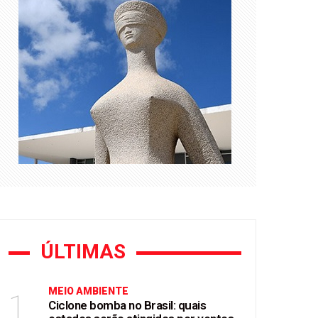
e Flávio Bolsonaro
asil
ÚLTIMAS
MEIO AMBIENTE
1
Ciclone bomba no Brasil: quais