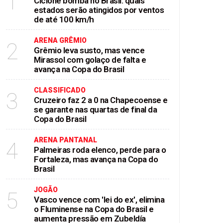
1
Ciclone bomba no Brasil: quais
estados serão atingidos por ventos
de até 100 km/h
ARENA GRÊMIO
2
Grêmio leva susto, mas vence
Mirassol com golaço de falta e
avança na Copa do Brasil
CLASSIFICADO
3
Cruzeiro faz 2 a 0 na Chapecoense e
se garante nas quartas de final da
Copa do Brasil
ARENA PANTANAL
4
Palmeiras roda elenco, perde para o
Fortaleza, mas avança na Copa do
Brasil
JOGÃO
5
Vasco vence com 'lei do ex', elimina
o Fluminense na Copa do Brasil e
aumenta pressão em Zubeldía