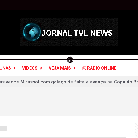
LUNAS
VÍDEOS
VEJA MAIS
RÁDIO ONLINE
a Chapecoense e se garante nas quartas de final da Copa do Br
o, perde para o Fortaleza, mas avança na Copa do Brasil
 do ex', elimina o Fluminense na Copa do Brasil e aumenta pr
olsonaro sobre Lula entre evangélicos cai pela metade, diz Q
ra vice de Flávio Bolsonaro frustra ala feminina do PL
ESCOLHE UM VICE DESCONHECIDO A NÍVEL NACIONAL