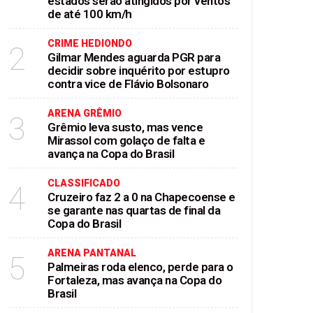
estados serão atingidos por ventos
de até 100 km/h
CRIME HEDIONDO
2
Gilmar Mendes aguarda PGR para
decidir sobre inquérito por estupro
contra vice de Flávio Bolsonaro
ARENA GRÊMIO
3
Grêmio leva susto, mas vence
Mirassol com golaço de falta e
avança na Copa do Brasil
CLASSIFICADO
4
Cruzeiro faz 2 a 0 na Chapecoense e
se garante nas quartas de final da
Copa do Brasil
ARENA PANTANAL
5
Palmeiras roda elenco, perde para o
Fortaleza, mas avança na Copa do
Brasil