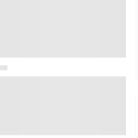
nce, Atlético-MG vence Juventude e avança na Copa do Brasil
olsonaro sobre Lula entre evangélicos cai pela metade, diz Q
ra vice de Flávio Bolsonaro frustra ala feminina do PL
ESCOLHE UM VICE DESCONHECIDO A NÍVEL NACIONAL