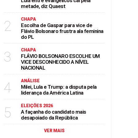
Lula entre evangélicos cai pela
metade, diz Quaest
CHAPA
2
Escolha de Gaspar para vice de
Flávio Bolsonaro frustra ala feminina
do PL
CHAPA
3
FLÁVIO BOLSONARO ESCOLHE UM
VICE DESCONHECIDO A NÍVEL
NACIONAL
ANÁLISE
4
Milei, Lula e Trump: a disputa pela
liderança da América Latina
ELEIÇÖES 2026
5
A façanha do candidato mais
desapoiado da República
VER MAIS