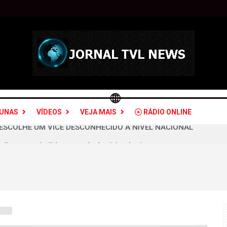
LUNAS
VÍDEOS
VEJA MAIS
RÁDIO ONLINE
a disputa pela liderança da América Latina
ato mais desapoiado da República
 de Bolsonaro ao longo do tempo
o não tem condições para vencer Lula
ula vence no primeiro e segundo turnos, após confirmação da
países do mundo não tem um embaixador dos EUA