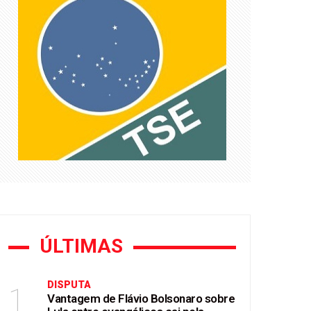
uaest
ÚLTIMAS
DISPUTA
1
Vantagem de Flávio Bolsonaro sobre