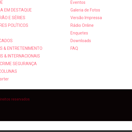
UE
Eventos
A EM DESTAQUE
Galeria de Fotos
RÃO E SÉRIES
Versão Impressa
RES POLÍTICOS
Rádio Online
Enquetes
ICADOS
Downloads
S & ENTRETENIMENTO
FAQ
S & INTERNACIONAIS
 CRIME SEGURANÇA
 COLUNAS
orter
ireitos reservados