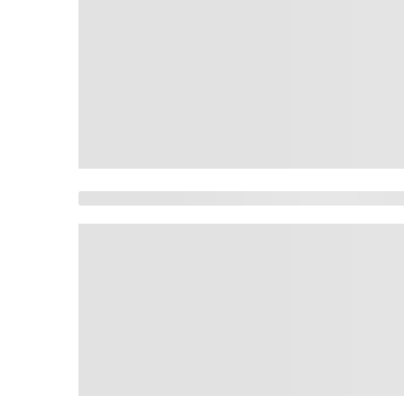
Com gol no último la
Vantagem de Flávio B
Escolha de Gaspar pa
FLÁVIO BOLSONARO 