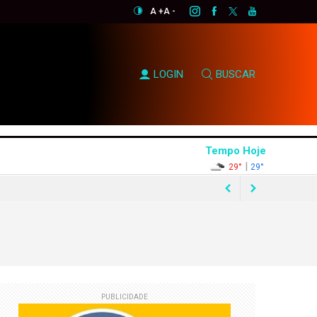
A +
A -
LOGIN
BUSCAR
Tempo Hoje
|
29°
29°
s candidaturas
PUBLICIDADE