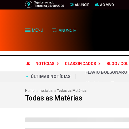
Seja bem-vindo
ANUNCIE
AO VIVO
Teresina,05/08/2026
MENU
ANUNCIE
NOTÍCIAS
CLASSIFICADOS
BLOG / CO
Milei, Lula e Trump: 
ÚLTIMAS NOTÍCIAS
A façanha do candid
Home
noticias
Todas as Matérias
Todas as Matérias
As vítimas políticas
Caiado diz que Flávi
PESQUISA QUAEST - L
Mais da metade dos 