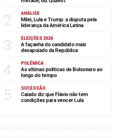
metade, diz Quaest
ANÁLISE
2
Milei, Lula e Trump: a disputa pela
liderança da América Latina
ELEIÇÖES 2026
3
A façanha do candidato mais
desapoiado da República
POLÊMICA
4
As vítimas políticas de Bolsonaro ao
longo do tempo
SUCESSÃO
5
Caiado diz que Flávio não tem
condições para vencer Lula