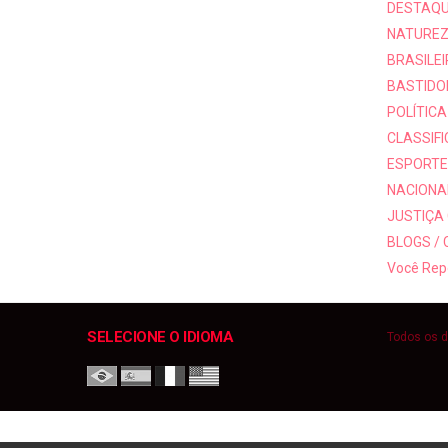
DESTAQ
NATUREZ
BRASILEI
BASTIDO
POLÍTICA
CLASSIF
ESPORTE
NACIONAI
JUSTIÇA
BLOGS /
Você Rep
SELECIONE O IDIOMA
Todos os d