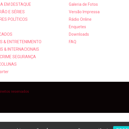
A EM DESTAQUE
Galeria de Fotos
RÃO E SÉRIES
Versão Impressa
RES POLÍTICOS
Rádio Online
Enquetes
ICADOS
Downloads
S & ENTRETENIMENTO
FAQ
S & INTERNACIONAIS
 CRIME SEGURANÇA
 COLUNAS
orter
ireitos reservados