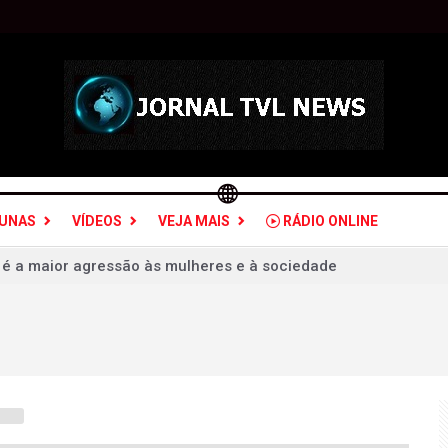
LUNAS
VÍDEOS
VEJA MAIS
RÁDIO ONLINE
udou olhar sobre crimes de violência doméstica
 ex-deputado Ismar Marques: críticas a Rafael Fonteles é "opo
 e fascista é só poder e ganhar dinheiro
sil: quais estados serão atingidos por ventos de até 100 km/h
a PGR para decidir sobre inquérito por estupro contra vice d
as vence Mirassol com golaço de falta e avança na Copa do Br