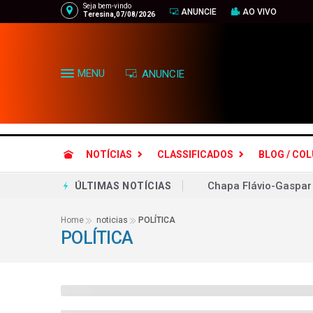
Seja bem-vindo
ANUNCIE
AO VIVO
Teresina,07/08/2026
MENU
ANUNCIE
NOTÍCIAS
CLASSIFICADOS
BLOG / CO
Lei Maria da Penha m
ÚLTIMAS NOTÍCIAS
Aliados respondem ao
Home
noticias
POLÍTICA
POLÍTICA
Objetivo bolsonarista
Ciclone bomba no Bra
Gilmar Mendes aguard
Grêmio leva susto, m