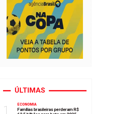
asil
ÚLTIMAS
ECONOMIA
1
Famílias brasileiras perderam R$