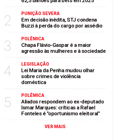
62,5 bilhões para bets em 2025
PUNIÇÃO SEVERA
2
Em decisão inédita, STJ condena
Buzzi à perda do cargo por assédio
POLÊMICA
3
Chapa Flávio-Gaspar é a maior
agressão às mulheres e à sociedade
LEGISLAÇÃO
4
Lei Maria da Penha mudou olhar
sobre crimes de violência
doméstica
POLÊMICA
5
Aliados respondem ao ex-deputado
Ismar Marques: críticas a Rafael
Fonteles é "oportunismo eleitoral"
VER MAIS