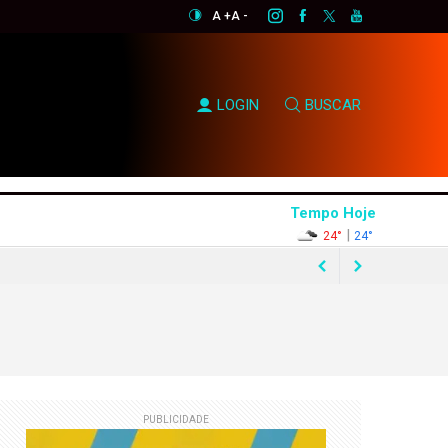
A +
A -
LOGIN
BUSCAR
Tempo Hoje
|
24°
24°
rtunismo eleitoral"
e Flávio Bolsonaro
PUBLICIDADE
asil