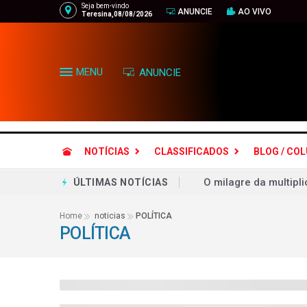
Seja bem-vindo
ANUNCIE
AO VIVO
Teresina,08/08/2026
MENU
ANUNCIE
NOTÍCIAS
CLASSIFICADOS
BLOG / CO
O milagre da multipl
ÚLTIMAS NOTÍCIAS
Em recuo, EUA diz que
Home
noticias
POLÍTICA
POLÍTICA
Flávio Dino aciona P
Famílias brasileiras
Em decisão inédita, 
Chapa Flávio-Gaspar