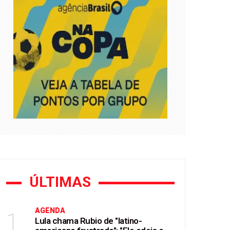
0% em quatro anos
ÚLTIMAS
AGENDA
1
Lula chama Rubio de "latino-