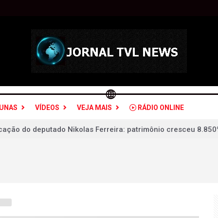
LUNAS
VÍDEOS
VEJA MAIS
RÁDIO ONLINE
icação de Nikolas: patrimônio cresceu 8.850% em quatro anos
 respeitará escolha do Brasil em “eleições livres e justas”
F após TCU encontrar irregularidades em R$ 198 milhões de e
 perderam R$ 62,5 bilhões para bets em 2025
STJ condena Buzzi à perda do cargo por assédio
 é a maior agressão às mulheres e à sociedade