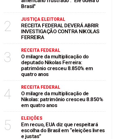
americano frustrado": "Ele odeia o
Brasil"
JUSTIÇA ELEITORAL
2
RECEITA FEDERAL DEVERÁ ABRIR
INVESTIGAÇÃO CONTRA NIKOLAS
FERREIRA
RECEITA FEDERAL
3
O milagre da multiplicação do
deputado Nikolas Ferreira:
patrimônio cresceu 8.850% em
quatro anos
RECEITA FEDERAL
4
O milagre da multiplicação de
Nikolas: patrimônio cresceu 8.850%
em quatro anos
ELEIÇÕES
5
Em recuo, EUA diz que respeitará
escolha do Brasil em “eleições livres
e justas”