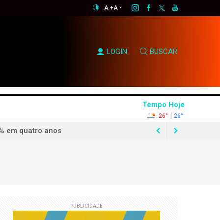
A +
A -
LOGIN
BUSCAR
Tempo Hoje
|
26°
26°
mendas Pix
PUBLICIDADE