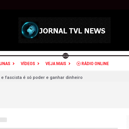
LUNAS
VÍDEOS
VEJA MAIS
RÁDIO ONLINE
 e fascista é só poder e ganhar dinheiro
sil: quais estados serão atingidos por ventos de até 100 km/h
a PGR para decidir sobre inquérito por estupro contra vice d
as vence Mirassol com golaço de falta e avança na Copa do Br
a Chapecoense e se garante nas quartas de final da Copa do Br
o, perde para o Fortaleza, mas avança na Copa do Brasil