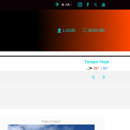
A +
A -
LOGIN
BUSCAR
Tempo Hoje
|
36°
36°
e Flávio Bolsonaro
asil
asil
PUBLICIDADE