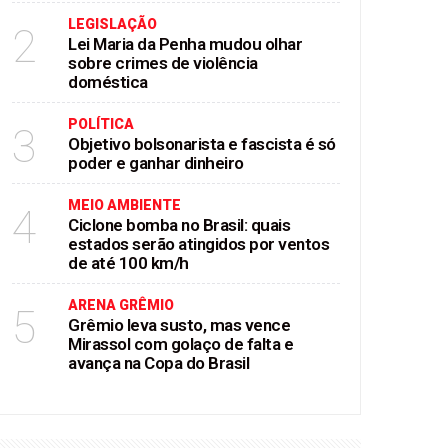
LEGISLAÇÃO
2
Lei Maria da Penha mudou olhar
sobre crimes de violência
doméstica
POLÍTICA
3
Objetivo bolsonarista e fascista é só
poder e ganhar dinheiro
MEIO AMBIENTE
4
Ciclone bomba no Brasil: quais
estados serão atingidos por ventos
de até 100 km/h
ARENA GRÊMIO
5
Grêmio leva susto, mas vence
Mirassol com golaço de falta e
avança na Copa do Brasil