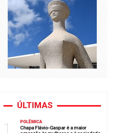
essão em Zubeldía
rtunismo eleitoral"
ÚLTIMAS
POLÊMICA
1
Chapa Flávio-Gaspar é a maior