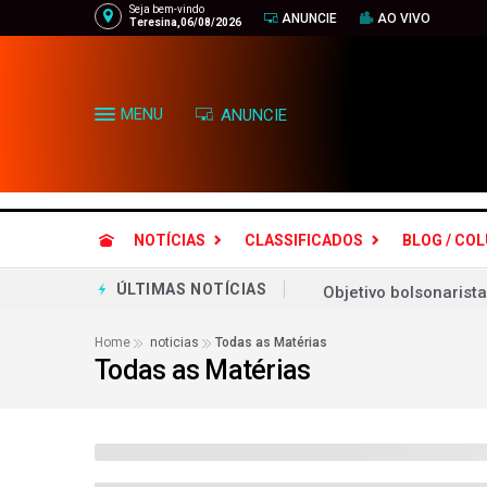
Seja bem-vindo
ANUNCIE
AO VIVO
Teresina,06/08/2026
MENU
ANUNCIE
NOTÍCIAS
CLASSIFICADOS
BLOG / CO
Objetivo bolsonarista
ÚLTIMAS NOTÍCIAS
Ciclone bomba no Bra
Home
noticias
Todas as Matérias
Todas as Matérias
Gilmar Mendes aguard
Grêmio leva susto, m
Cruzeiro faz 2 a 0 n
Palmeiras roda elenc