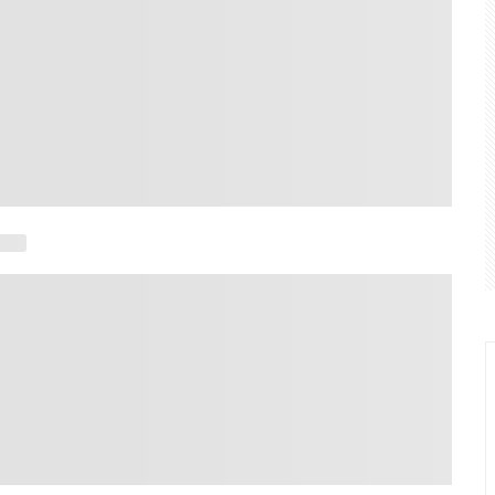
 do ex', elimina o Fluminense na Copa do Brasil e aumenta pr
 é a maior agressão às mulheres e à sociedade
udou olhar sobre crimes de violência doméstica
 ex-deputado Ismar Marques: críticas a Rafael Fonteles é "opo