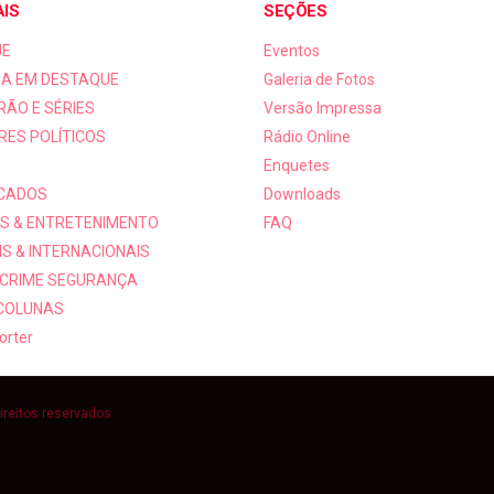
AIS
SEÇÕES
UE
Eventos
A EM DESTAQUE
Galeria de Fotos
RÃO E SÉRIES
Versão Impressa
RES POLÍTICOS
Rádio Online
Enquetes
ICADOS
Downloads
S & ENTRETENIMENTO
FAQ
S & INTERNACIONAIS
 CRIME SEGURANÇA
 COLUNAS
orter
ireitos reservados