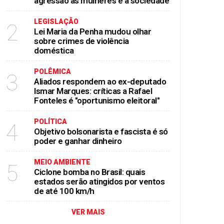
agressão às mulheres e à sociedade
LEGISLAÇÃO
2
Lei Maria da Penha mudou olhar
sobre crimes de violência
doméstica
POLÊMICA
3
Aliados respondem ao ex-deputado
Ismar Marques: críticas a Rafael
Fonteles é "oportunismo eleitoral"
POLÍTICA
4
Objetivo bolsonarista e fascista é só
poder e ganhar dinheiro
MEIO AMBIENTE
5
Ciclone bomba no Brasil: quais
estados serão atingidos por ventos
de até 100 km/h
VER MAIS