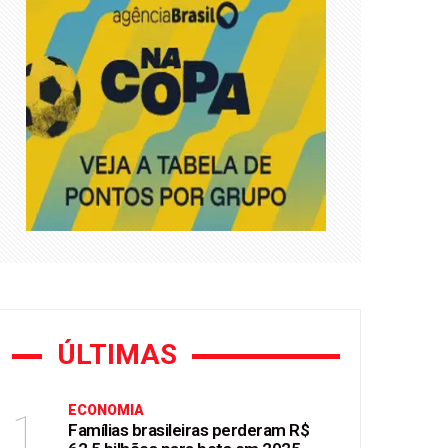
asil
ÚLTIMAS
ECONOMIA
1
Famílias brasileiras perderam R$