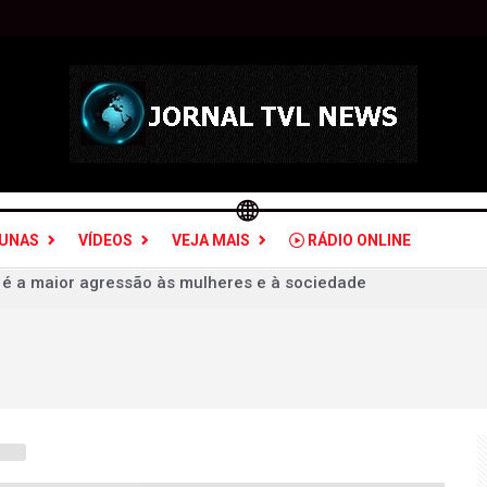
LUNAS
VÍDEOS
VEJA MAIS
RÁDIO ONLINE
udou olhar sobre crimes de violência doméstica
 ex-deputado Ismar Marques: críticas a Rafael Fonteles é "opo
 e fascista é só poder e ganhar dinheiro
sil: quais estados serão atingidos por ventos de até 100 km/h
a PGR para decidir sobre inquérito por estupro contra vice d
as vence Mirassol com golaço de falta e avança na Copa do Br