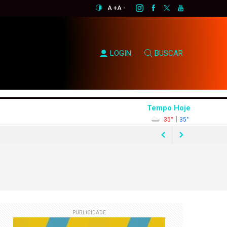
A +
A -
LOGIN
BUSCAR
Tempo Hoje
|
35°
35°
rtunismo eleitoral"
e Flávio Bolsonaro
PUBLICIDADE
asil