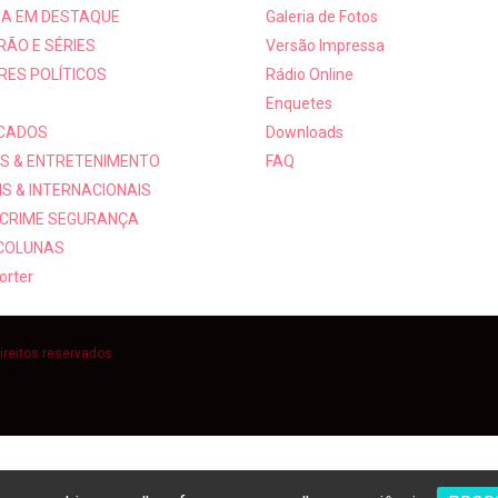
A EM DESTAQUE
Galeria de Fotos
RÃO E SÉRIES
Versão Impressa
RES POLÍTICOS
Rádio Online
Enquetes
ICADOS
Downloads
S & ENTRETENIMENTO
FAQ
S & INTERNACIONAIS
 CRIME SEGURANÇA
 COLUNAS
orter
ireitos reservados