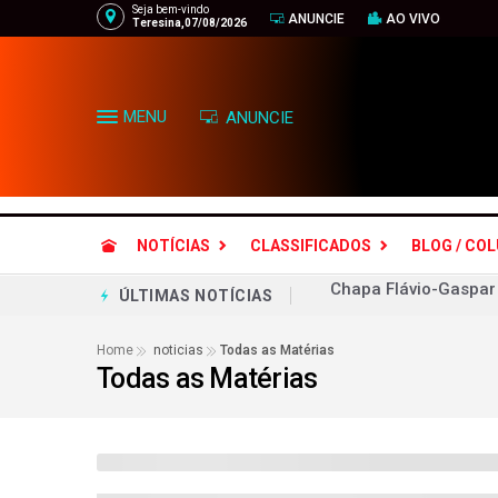
Seja bem-vindo
ANUNCIE
AO VIVO
Teresina,07/08/2026
MENU
ANUNCIE
NOTÍCIAS
CLASSIFICADOS
BLOG / CO
Lei Maria da Penha m
ÚLTIMAS NOTÍCIAS
Aliados respondem ao
Home
noticias
Todas as Matérias
Todas as Matérias
Objetivo bolsonarista
Ciclone bomba no Bra
Gilmar Mendes aguard
Grêmio leva susto, m