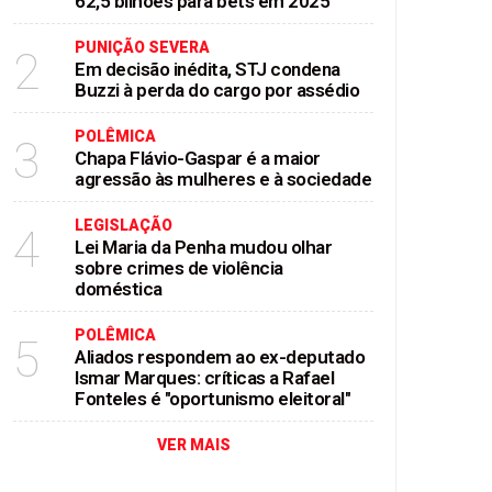
62,5 bilhões para bets em 2025
PUNIÇÃO SEVERA
2
Em decisão inédita, STJ condena
Buzzi à perda do cargo por assédio
POLÊMICA
3
Chapa Flávio-Gaspar é a maior
agressão às mulheres e à sociedade
LEGISLAÇÃO
4
Lei Maria da Penha mudou olhar
sobre crimes de violência
doméstica
POLÊMICA
5
Aliados respondem ao ex-deputado
Ismar Marques: críticas a Rafael
Fonteles é "oportunismo eleitoral"
VER MAIS