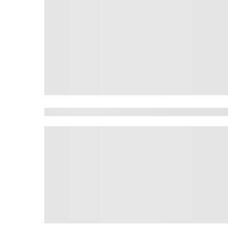
Cruzeiro faz 2 a 0 n
Famílias brasileiras
Em decisão inédita, 
Chapa Flávio-Gaspar