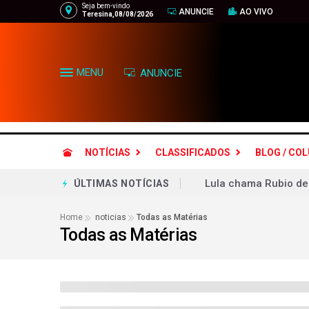
Seja bem-vindo
ANUNCIE
AO VIVO
Teresina,08/08/2026
MENU
ANUNCIE
NOTÍCIAS
CLASSIFICADOS
BLOG / CO
RECEITA FEDERAL DE
ÚLTIMAS NOTÍCIAS
O milagre da multipl
Home
noticias
Todas as Matérias
Todas as Matérias
O milagre da multipl
Em recuo, EUA diz que
Flávio Dino aciona P
Famílias brasileiras