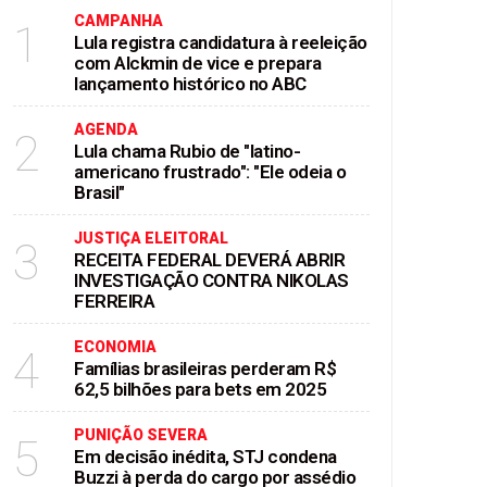
CAMPANHA
1
Lula registra candidatura à reeleição
com Alckmin de vice e prepara
lançamento histórico no ABC
AGENDA
2
Lula chama Rubio de "latino-
americano frustrado": "Ele odeia o
Brasil"
JUSTIÇA ELEITORAL
3
RECEITA FEDERAL DEVERÁ ABRIR
INVESTIGAÇÃO CONTRA NIKOLAS
FERREIRA
ECONOMIA
4
Famílias brasileiras perderam R$
62,5 bilhões para bets em 2025
PUNIÇÃO SEVERA
5
Em decisão inédita, STJ condena
Buzzi à perda do cargo por assédio