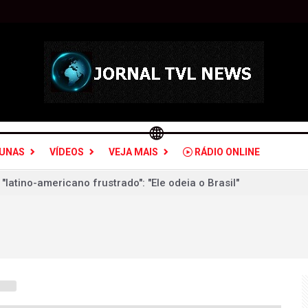
LUNAS
VÍDEOS
VEJA MAIS
RÁDIO ONLINE
VERÁ ABRIR INVESTIGAÇÃO CONTRA NIKOLAS FERREIRA
icação do deputado Nikolas Ferreira: patrimônio cresceu 8.85
icação de Nikolas: patrimônio cresceu 8.850% em quatro anos
 respeitará escolha do Brasil em “eleições livres e justas”
F após TCU encontrar irregularidades em R$ 198 milhões de e
 perderam R$ 62,5 bilhões para bets em 2025