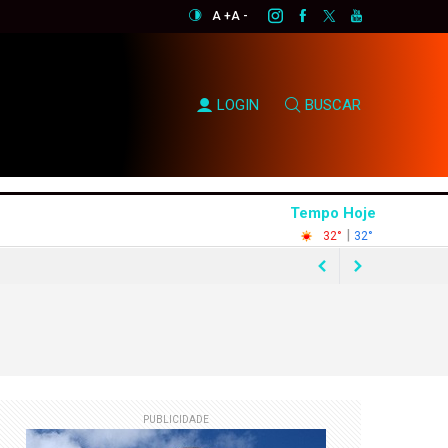
A +
A -
LOGIN
BUSCAR
Tempo Hoje
|
32°
32°
0% em quatro anos
mendas Pix
PUBLICIDADE