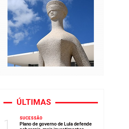
gualdade e revisão de emendas
stórico no ABC
ÚLTIMAS
SUCESSÃO
1
Plano de governo de Lula defende