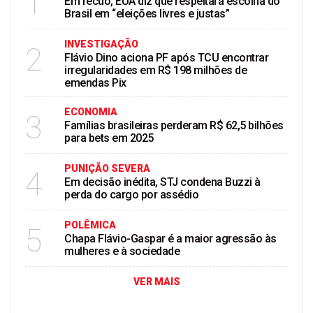
1
Em recuo, EUA diz que respeitará escolha do
Brasil em “eleições livres e justas”
INVESTIGAÇÃO
2
Flávio Dino aciona PF após TCU encontrar
irregularidades em R$ 198 milhões de
emendas Pix
ECONOMIA
3
Famílias brasileiras perderam R$ 62,5 bilhões
para bets em 2025
PUNIÇÃO SEVERA
4
Em decisão inédita, STJ condena Buzzi à
perda do cargo por assédio
POLÊMICA
5
Chapa Flávio-Gaspar é a maior agressão às
mulheres e à sociedade
VER MAIS