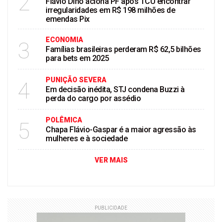
2
Flávio Dino aciona PF após TCU encontrar
irregularidades em R$ 198 milhões de
emendas Pix
ECONOMIA
3
Famílias brasileiras perderam R$ 62,5 bilhões
para bets em 2025
PUNIÇÃO SEVERA
4
Em decisão inédita, STJ condena Buzzi à
perda do cargo por assédio
POLÊMICA
5
Chapa Flávio-Gaspar é a maior agressão às
mulheres e à sociedade
VER MAIS
PUBLICIDADE