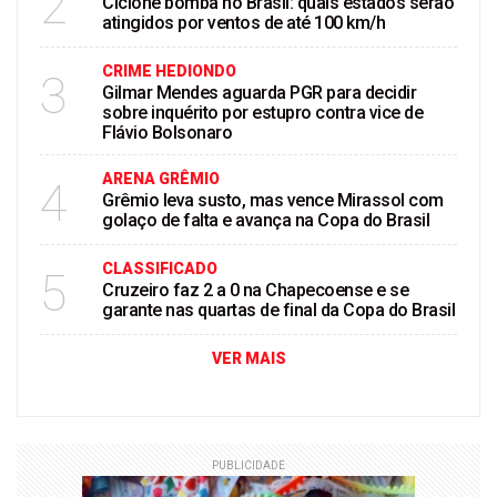
2
Ciclone bomba no Brasil: quais estados serão
atingidos por ventos de até 100 km/h
CRIME HEDIONDO
3
Gilmar Mendes aguarda PGR para decidir
sobre inquérito por estupro contra vice de
Flávio Bolsonaro
ARENA GRÊMIO
4
Grêmio leva susto, mas vence Mirassol com
golaço de falta e avança na Copa do Brasil
CLASSIFICADO
5
Cruzeiro faz 2 a 0 na Chapecoense e se
garante nas quartas de final da Copa do Brasil
VER MAIS
PUBLICIDADE