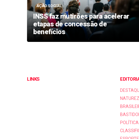
AÇÃO SOCIAL
INSS faz mutirões para acelerar
o
etapas de concessão de
ca
benefícios
LINKS
EDITORI
DESTAQ
NATUREZ
BRASILEI
BASTIDO
POLÍTICA
CLASSIF
ESPORTE