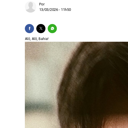
Por
Palmeiras roda elenc
13/03/2026 - 11h50
Em decisão inédita, 
Chapa Flávio-Gaspar
Alô, Alô, Bahia!
Lei Maria da Penha m