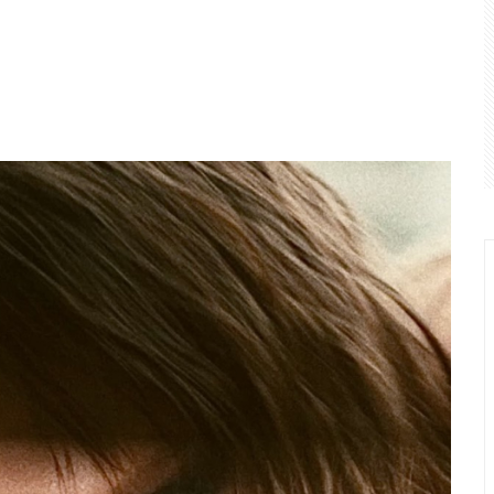
o, perde para o Fortaleza, mas avança na Copa do Brasil
STJ condena Buzzi à perda do cargo por assédio
 é a maior agressão às mulheres e à sociedade
udou olhar sobre crimes de violência doméstica