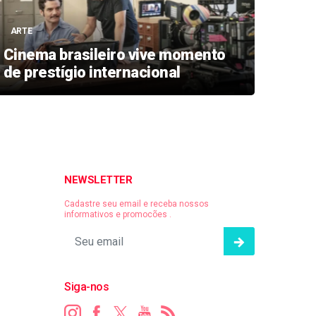
CELEB
ARTE
Ivet
Cinema brasileiro vive momento
EUA 
de prestígio internacional
Carn
NEWSLETTER
Cadastre seu email e receba nossos
informativos e promocões .
Siga-nos