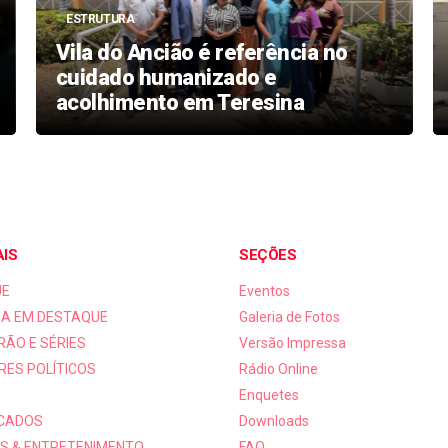
ESTRUTURA
Vila do Ancião é referência no
cuidado humanizado e
acolhimento em Teresina
AIS
SEÇÕES
UE
Eventos
A EM DESTAQUE
Galeria de Fotos
RÃO E SÉRIES
Versão Impressa
RES POLÍTICOS
Rádio Online
Enquetes
ICADOS
Downloads
S & ENTRETENIMENTO
FAQ