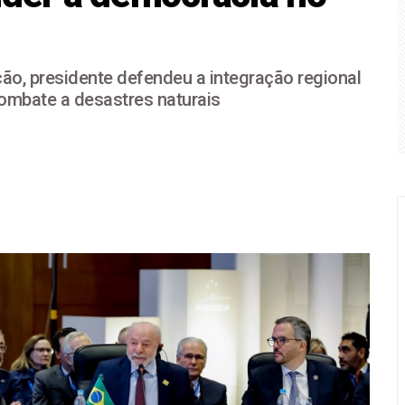
olsonaro sobre Lula entre evangélicos cai pela metade, diz Q
ra vice de Flávio Bolsonaro frustra ala feminina do PL
ão, presidente defendeu a integração regional
ESCOLHE UM VICE DESCONHECIDO A NÍVEL NACIONAL
ombate a desastres naturais
a disputa pela liderança da América Latina