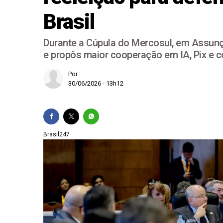
Brasil
Vantagem de Flávio B
Escolha de Gaspar pa
Durante a Cúpula do Mercosul, em Assunç
FLÁVIO BOLSONARO 
e propôs maior cooperação em IA, Pix e c
Milei, Lula e Trump: 
Por
30/06/2026 - 13h12
Brasil247