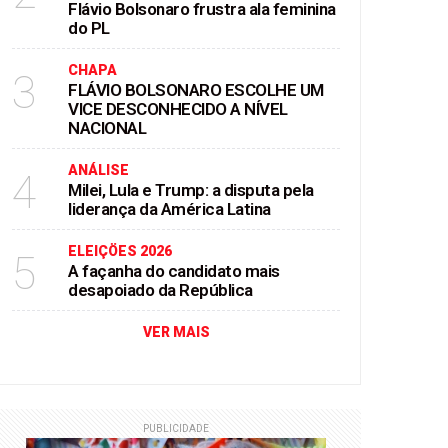
Flávio Bolsonaro frustra ala feminina
do PL
CHAPA
3
FLÁVIO BOLSONARO ESCOLHE UM
VICE DESCONHECIDO A NÍVEL
NACIONAL
ANÁLISE
4
Milei, Lula e Trump: a disputa pela
liderança da América Latina
ELEIÇÖES 2026
5
A façanha do candidato mais
desapoiado da República
VER MAIS
PUBLICIDADE