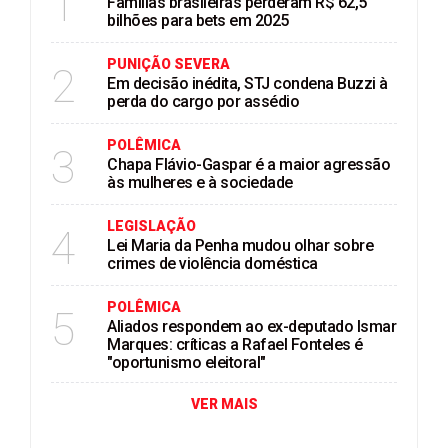
1
Famílias brasileiras perderam R$ 62,5
bilhões para bets em 2025
PUNIÇÃO SEVERA
2
Em decisão inédita, STJ condena Buzzi à
perda do cargo por assédio
POLÊMICA
3
Chapa Flávio-Gaspar é a maior agressão
às mulheres e à sociedade
LEGISLAÇÃO
4
Lei Maria da Penha mudou olhar sobre
crimes de violência doméstica
POLÊMICA
5
Aliados respondem ao ex-deputado Ismar
Marques: críticas a Rafael Fonteles é
"oportunismo eleitoral"
VER MAIS