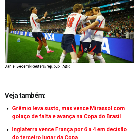
Daniel Becerril/Reuters/rep. publ. ABR
Veja também:
Grêmio leva susto, mas vence Mirassol com
golaço de falta e avança na Copa do Brasil
Inglaterra vence França por 6 a 4 em decisão
do terceiro lugar da Copa