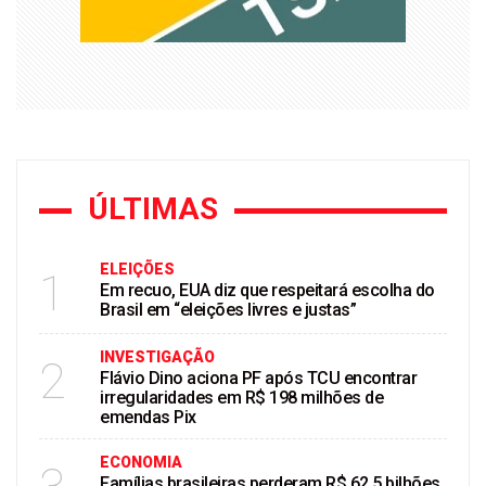
ÚLTIMAS
ELEIÇÕES
1
Em recuo, EUA diz que respeitará escolha do
Brasil em “eleições livres e justas”
INVESTIGAÇÃO
2
Flávio Dino aciona PF após TCU encontrar
irregularidades em R$ 198 milhões de
emendas Pix
ECONOMIA
Famílias brasileiras perderam R$ 62,5 bilhões