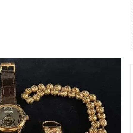
a Chapecoense e se garante nas quartas de final da Copa do Br
 perderam R$ 62,5 bilhões para bets em 2025
STJ condena Buzzi à perda do cargo por assédio
 é a maior agressão às mulheres e à sociedade