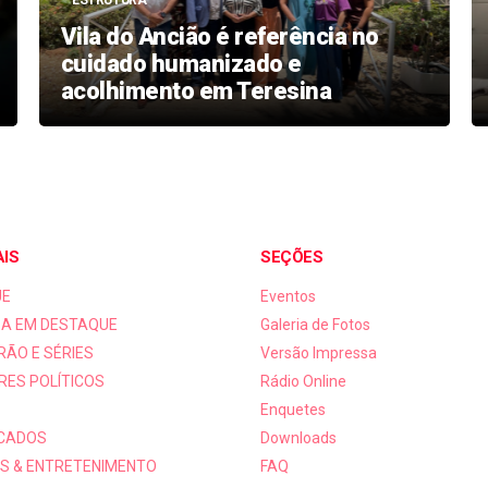
ARTE
Cinema brasileiro vive momento
de prestígio internacional
AIS
SEÇÕES
UE
Eventos
A EM DESTAQUE
Galeria de Fotos
RÃO E SÉRIES
Versão Impressa
RES POLÍTICOS
Rádio Online
Enquetes
ICADOS
Downloads
S & ENTRETENIMENTO
FAQ