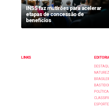
ESTRUTURA
rar
Vila do Ancião é referência no
cuidado humanizado e
acolhimento em Teresina
LINKS
EDITORI
DESTAQ
NATUREZ
BRASILEI
BASTIDO
POLÍTICA
CLASSIF
ESPORTE