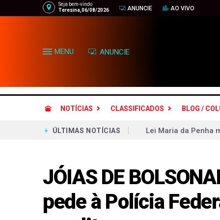
Seja bem-vindo
ANUNCIE
AO VIVO
Teresina,06/08/2026
MENU
ANUNCIE
NOTÍCIAS
CLASSIFICADOS
BLOG / CO
Lei Maria da Penha m
ÚLTIMAS NOTÍCIAS
Aliados respondem ao
Objetivo bolsonarista
Ciclone bomba no Bra
JÓIAS DE BOLSONAR
Gilmar Mendes aguard
pede à Polícia Feder
Grêmio leva susto, m