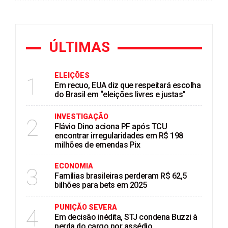
ÚLTIMAS
ELEIÇÕES
1
Em recuo, EUA diz que respeitará escolha
do Brasil em “eleições livres e justas”
INVESTIGAÇÃO
2
Flávio Dino aciona PF após TCU
encontrar irregularidades em R$ 198
milhões de emendas Pix
ECONOMIA
3
Famílias brasileiras perderam R$ 62,5
bilhões para bets em 2025
PUNIÇÃO SEVERA
4
Em decisão inédita, STJ condena Buzzi à
perda do cargo por assédio