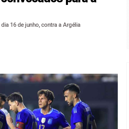
a Chapecoense e se garante nas quartas de final da Copa do Br
 perderam R$ 62,5 bilhões para bets em 2025
ia 16 de junho, contra a Argélia
STJ condena Buzzi à perda do cargo por assédio
 é a maior agressão às mulheres e à sociedade