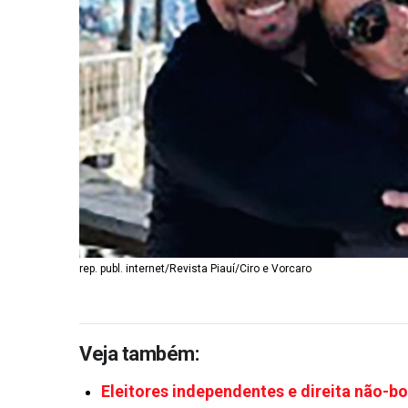
rep. publ. internet/Revista Piauí/Ciro e Vorcaro
Veja também:
Eleitores independentes e direita não-b