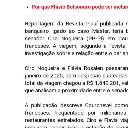
Por que Flávio Bolsonaro pode ser incluí
Reportagem da Revista Piauí publicada ne
banqueiro ligado ao caso Master, teria
senador Ciro Nogueira (PP-PI) em Cour
franceses. A viagem, segundo a revista,
investigação sobre a relação entre o parla
Ciro Nogueira e Flávia Rosalen passara
janeiro de 2025, com despesas custeadas p
total da viagem chegou a R$ 1.849.201, va
que analisam a proximidade entre o senado
A publicação descreve Courchevel como
franceses, frequentado por milionári
restaurantes estrelados. Ciro e Flávia v
seguiram depois para a estação de esqu