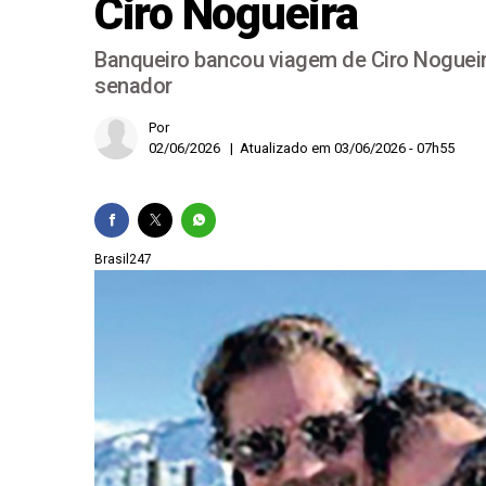
Ciro Nogueira
Cruzeiro faz 2 a 0 n
Banqueiro bancou viagem de Ciro Nogueir
Famílias brasileiras
senador
Em decisão inédita, 
Por
02/06/2026 | Atualizado em 03/06/2026 - 07h55
Chapa Flávio-Gaspar
Brasil247