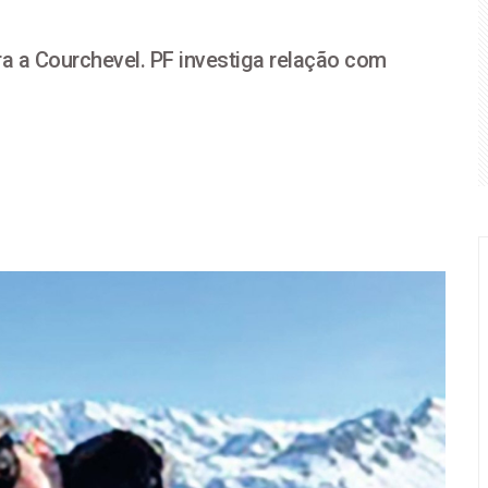
a Chapecoense e se garante nas quartas de final da Copa do Br
a a Courchevel. PF investiga relação com
 perderam R$ 62,5 bilhões para bets em 2025
STJ condena Buzzi à perda do cargo por assédio
 é a maior agressão às mulheres e à sociedade