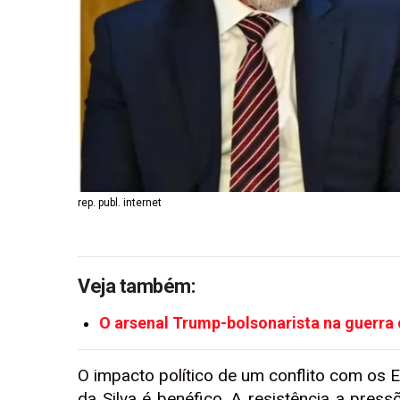
rep. publ. internet
Veja também:
O arsenal Trump-bolsonarista na guerra 
O impacto político de um conflito com os E
da Silva é benéfico. A resistência a pressõ