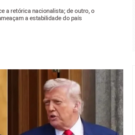
e a retórica nacionalista; de outro, o
 respeitará escolha do Brasil em “eleições livres e justas”
ameaçam a estabilidade do país
 plano para matar Messi na Copa do Mundo
onarista na guerra contra a reeleição de Lula
Única de Leitos: Haddad apresenta plano de mudança tecnológi