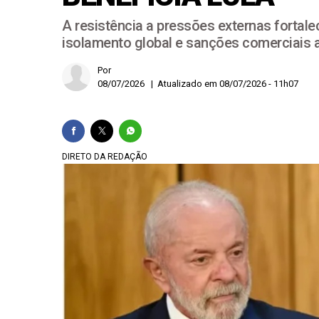
A resistência a pressões externas fortalec
Em recuo, EUA diz que
isolamento global e sanções comerciais 
Investigação revela
Por
O arsenal Trump-bols
08/07/2026 | Atualizado em 08/07/2026 - 11h07
IA no SUS e Central 
DIRETO DA REDAÇÃO