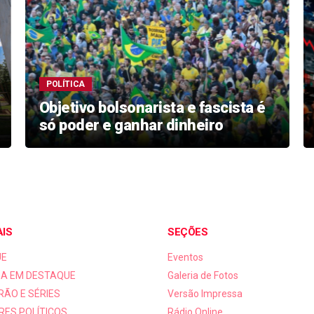
POLÍTICA
Objetivo bolsonarista e fascista é
só poder e ganhar dinheiro
AIS
SEÇÕES
UE
Eventos
A EM DESTAQUE
Galeria de Fotos
RÃO E SÉRIES
Versão Impressa
RES POLÍTICOS
Rádio Online