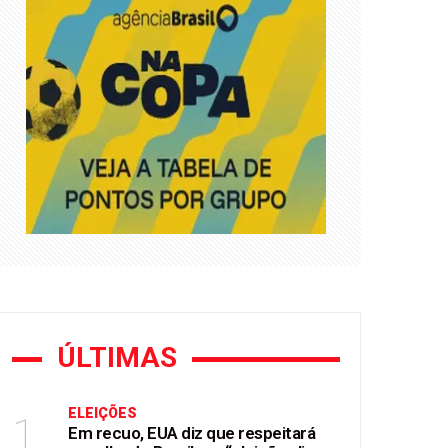
e Flávio Bolsonaro
mendas Pix
ÚLTIMAS
ELEIÇÕES
1
Em recuo, EUA diz que respeitará