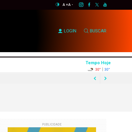
A +
A -
LOGIN
BUSCAR
Tempo Hoje
|
30°
30°
rtunismo eleitoral"
PUBLICIDADE