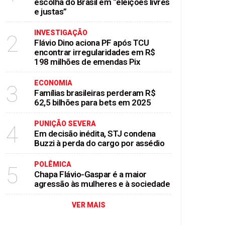
escolha do Brasil em “eleições livres
e justas”
INVESTIGAÇÃO
2
Flávio Dino aciona PF após TCU
encontrar irregularidades em R$
198 milhões de emendas Pix
ECONOMIA
3
Famílias brasileiras perderam R$
62,5 bilhões para bets em 2025
PUNIÇÃO SEVERA
4
Em decisão inédita, STJ condena
Buzzi à perda do cargo por assédio
POLÊMICA
5
Chapa Flávio-Gaspar é a maior
agressão às mulheres e à sociedade
VER MAIS