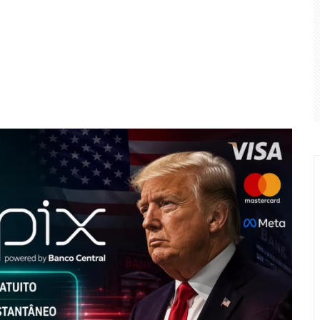
a PGR para decidir sobre inquérito por estupro contra vice d
 respeitará escolha do Brasil em “eleições livres e justas”
F após TCU encontrar irregularidades em R$ 198 milhões de e
 perderam R$ 62,5 bilhões para bets em 2025