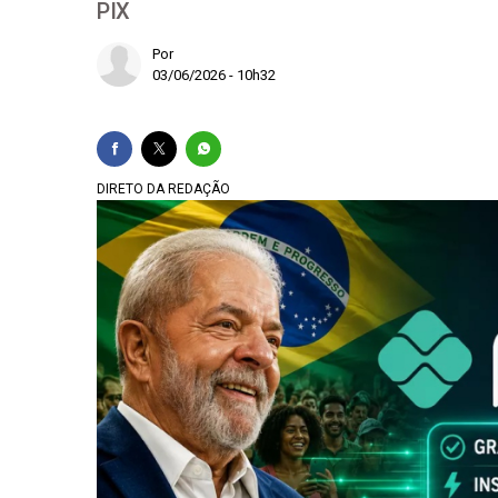
PIX
Gilmar Mendes aguard
Por
03/06/2026 - 10h32
Em recuo, EUA diz que
Flávio Dino aciona P
Famílias brasileiras
DIRETO DA REDAÇÃO