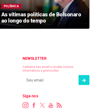
POLÊMICA
SUCE
As vítimas políticas de Bolsonaro
Caia
ao longo do tempo
cond
NEWSLETTER
Cadastre seu email e receba nossos
informativos e promocões .
Siga-nos