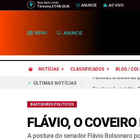
Seja bem-vindo
ANUNCIE
AO VIVO
Teresina,07/08/2026
MENU
ANUNCIE
NOTÍCIAS
CLASSIFICADOS
BLOG / CO
Em decisão inédita, 
ÚLTIMAS NOTÍCIAS
Chapa Flávio-Gaspar
BASTIDORES POLÍTICOS
Lei Maria da Penha m
Aliados respondem ao
FLÁVIO, O COVEIRO
Objetivo bolsonarista
A postura do senador Flávio Bolsonaro p
Ciclone bomba no Bra