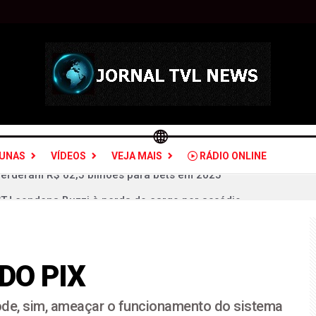
LUNAS
VÍDEOS
VEJA MAIS
RÁDIO ONLINE
STJ condena Buzzi à perda do cargo por assédio
 é a maior agressão às mulheres e à sociedade
udou olhar sobre crimes de violência doméstica
 ex-deputado Ismar Marques: críticas a Rafael Fonteles é "opo
 DO PIX
 e fascista é só poder e ganhar dinheiro
ode, sim, ameaçar o funcionamento do sistema
sil: quais estados serão atingidos por ventos de até 100 km/h