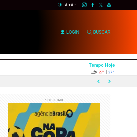
A +
A -
LOGIN
BUSCAR
Tempo Hoje
|
27°
27°
PUBLICIDADE
rtunismo eleitoral"