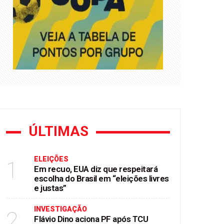
e Flávio Bolsonaro
mendas Pix
ÚLTIMAS
ELEIÇÕES
1
Em recuo, EUA diz que respeitará
escolha do Brasil em “eleições livres
e justas”
INVESTIGAÇÃO
2
Flávio Dino aciona PF após TCU