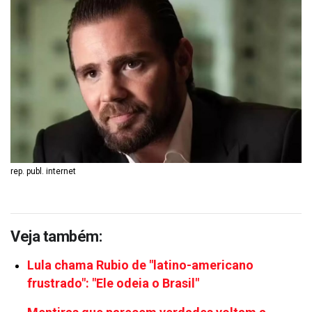
rep. publ. internet
Veja também:
Lula chama Rubio de "latino-americano
frustrado": "Ele odeia o Brasil"