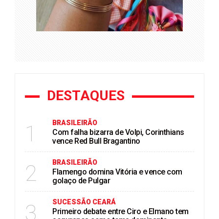
DESTAQUES
BRASILEIRÃO
1
Com falha bizarra de Volpi, Corinthians
vence Red Bull Bragantino
BRASILEIRÃO
2
Flamengo domina Vitória e vence com
golaço de Pulgar
SUCESSÃO CEARÁ
3
Primeiro debate entre Ciro e Elmano tem