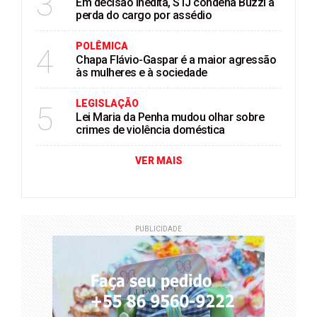
3
Em decisão inédita, STJ condena Buzzi à
perda do cargo por assédio
POLÊMICA
4
Chapa Flávio-Gaspar é a maior agressão
às mulheres e à sociedade
LEGISLAÇÃO
5
Lei Maria da Penha mudou olhar sobre
crimes de violência doméstica
VER MAIS
PUBLICIDADE