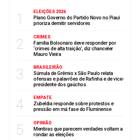
ELEIÇÖES 2026
1
Plano Governo do Partido Novo no Piauí
prioriza demitir servidores
CRIMES
2
Família Bolsonaro deve responder por
‘crimes de alta traição’, diz chanceler
Mauro Vieira
BRASILEIRÃO
3
Súmula de Grêmio x São Paulo relata
ofensas e palavrões de Rafinha e de vice-
presidente dos gaúchos
EMPATE
4
Zubeldia responde sobre protestos e
pressão em má fase do Fluminense
OPINIÃO
5
Mentiras que parecem verdades voltam a
rondar as eleições