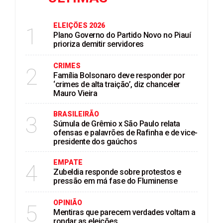
ELEIÇÖES 2026
1
Plano Governo do Partido Novo no Piauí
prioriza demitir servidores
CRIMES
2
Família Bolsonaro deve responder por
‘crimes de alta traição’, diz chanceler
Mauro Vieira
BRASILEIRÃO
3
Súmula de Grêmio x São Paulo relata
ofensas e palavrões de Rafinha e de vice-
presidente dos gaúchos
EMPATE
4
Zubeldia responde sobre protestos e
pressão em má fase do Fluminense
OPINIÃO
5
Mentiras que parecem verdades voltam a
rondar as eleições